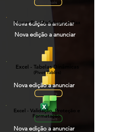
Ver mais
Power BI - Modelação e Dax
Nova edição a anunciar
Nova edição a anunciar
Excel - Tabelas Dinâmicas
(Pivot Tables)
Nova edição a anunciar
Ver mais
Excel - Validação, Proteção e
Formatação
Ver mais
Nova edição a anunciar