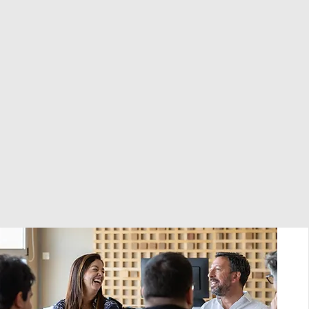
o
ganizações a alcançar o seu potencial
és de soluções de IA e BI personalizadas.