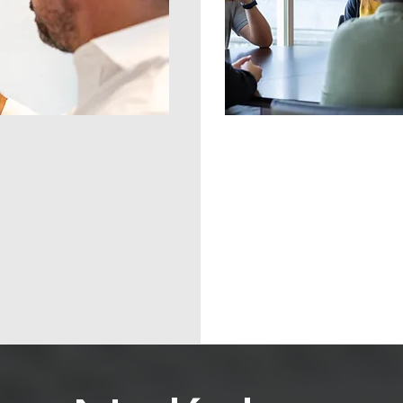
Valore
Foco No Clie
ação e
Criatividade,