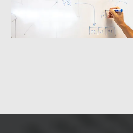
Visão
Ser reconhecidos como líderes na inov
implementação de soluções de IA e BI.