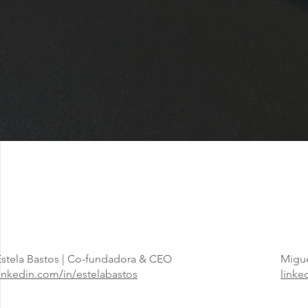
Quem s
Estela Bastos | Co-fundadora & CEO
Migue
linkedin.com/in/estelabastos
linke