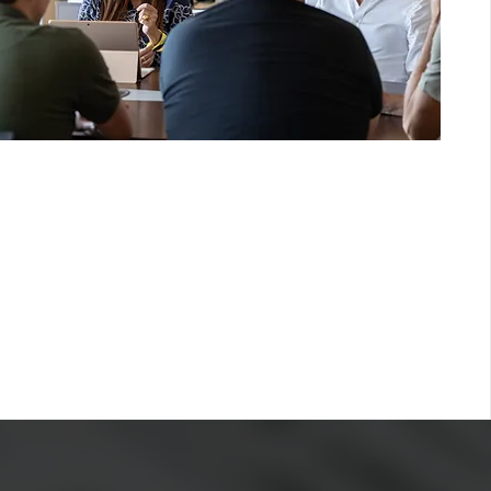
s
nte, Flexibilidade, Curiosidade, Audácia,
 Ética, Confiança.