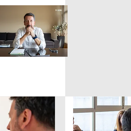
Missã
Ajudar as or
máximo atrav