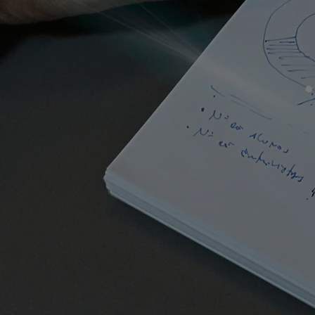
Impulsionamos o cresciment
através de soluções intelig