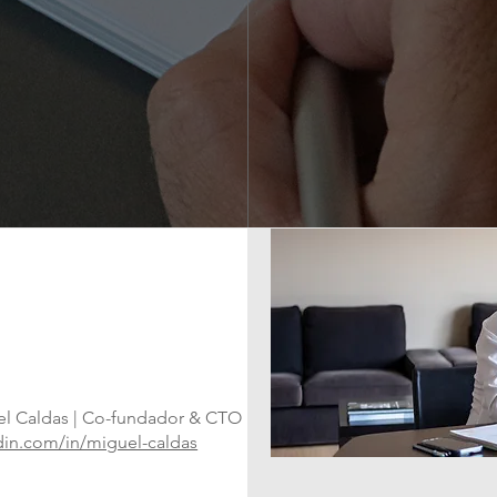
omos
l Caldas | Co-fundador & CTO
din.com/in/miguel-caldas